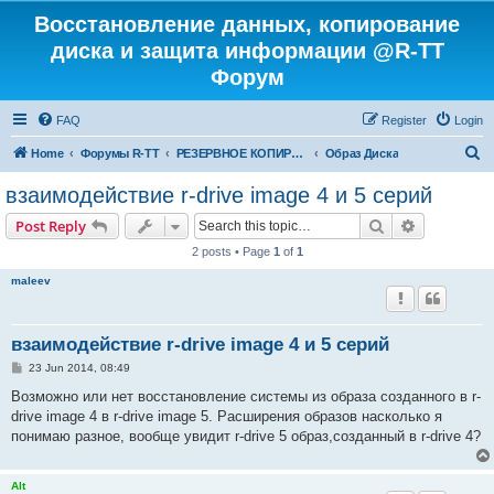
Восстановление данных, копирование
диска и защита информации @R-TT
Форум
FAQ
Register
Login
S
Home
Форумы R-TT
РЕЗЕРВНОЕ КОПИРОВАНИЕ И ВОССТАНОВЛЕНИЕ СИСТЕМ
Образ Диска
e
взаимодействие r-drive image 4 и 5 серий
a
Search
Advanced s
Post Reply
r
2 posts • Page
1
of
1
c
maleev
h
взаимодействие r-drive image 4 и 5 серий
P
23 Jun 2014, 08:49
o
s
Возможно или нет восстановление системы из образа созданного в r-
t
drive image 4 в r-drive image 5. Расширения образов насколько я
понимаю разное, вообще увидит r-drive 5 образ,созданный в r-drive 4?
Alt