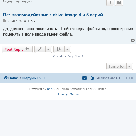
Модератор Форума
Re: взаимодействие r-drive image 4 и 5 серий
P
23 Jun 2014, 11:27
o
s
Да, должен восстанавливать. Чтобы увидел файлы надо расширение
t
поменять в поле ввода имени файла.
Post Reply
2 posts • Page
1
of
1
Jump to
Home
Форумы R-TT
All times are
UTC+03:00
Powered by
phpBB
® Forum Software © phpBB Limited
Privacy
|
Terms