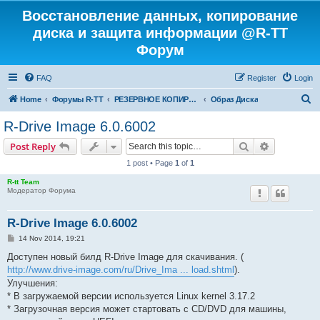
Восстановление данных, копирование
диска и защита информации @R-TT
Форум
FAQ
Register
Login
S
Home
Форумы R-TT
РЕЗЕРВНОЕ КОПИРОВАНИЕ И ВОССТАНОВЛЕНИЕ СИСТЕМ
Образ Диска
e
R-Drive Image 6.0.6002
a
Search
Advanced s
Post Reply
r
1 post • Page
1
of
1
c
R-tt Team
h
Модератор Форума
R-Drive Image 6.0.6002
P
14 Nov 2014, 19:21
o
s
Доступен новый билд R-Drive Image для скачивания. (
t
http://www.drive-image.com/ru/Drive_Ima ... load.shtml
).
Улучшения:
* В загружаемой версии используется Linux kernel 3.17.2
* Загрузочная версия может стартовать с CD/DVD для машины,