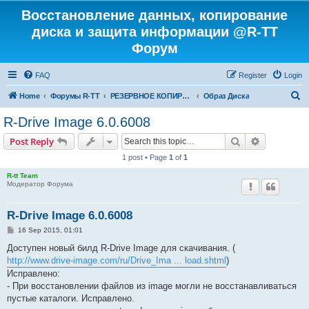
Восстановление данных, копирование
диска и защита информации @R-TT
Форум
FAQ
Register
Login
S
Home
Форумы R-TT
РЕЗЕРВНОЕ КОПИРОВАНИЕ И ВОССТАНОВЛЕНИЕ СИСТЕМ
Образ Диска
e
R-Drive Image 6.0.6008
a
Search
Advanced s
Post Reply
r
1 post • Page
1
of
1
c
R-tt Team
h
Модератор Форума
R-Drive Image 6.0.6008
P
16 Sep 2015, 01:01
o
s
Доступен новый билд R-Drive Image для скачивания. (
t
http://www.drive-image.com/ru/Drive_Ima ... load.shtml
)
Исправлено:
- При восстановлении файлов из image могли не восстанавливаться
пустые каталоги. Исправлено.