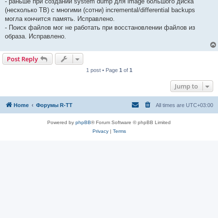
- раньше при создании system dump для image большого диска
(несколько TB) с многими (сотни) incremental/differential backups
могла кончится память. Исправлено.
- Поиск файлов мог не работать при восстановлении файлов из
образа. Исправлено.
Post Reply
1 post • Page
1
of
1
Jump to
Home
Форумы R-TT
All times are
UTC+03:00
Powered by
phpBB
® Forum Software © phpBB Limited
Privacy
|
Terms