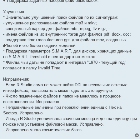
+ Поддержка заданных наборов файловых масок.
Улучшения:
* Значительно улучшенный поиск файлов по их сигнатурам:
- улучшенное распознавание файлов mp3 и mkv;
- специальный парсер для файлов mts, mpeg, flv и gz;
- имена файлов из их внутренних тэгов для файлов pdf, docx, doc;
- поддержка time+manufacturer+gps для файлов mov, созданных
iPhone6 и его более поздних моделей.
* Поддержка параметров S.M.A.R.T. для дисков, хранящих данные
по S.M.A.R.T. threshold в нестандартных местах.
* Файлы, чьи даты не попадают в интервал "1970 - текущий год"
попадают в папку Invalid Time.
Исправления:
- Если R-Studio сама не может найти DDI на нескольких сетевых
интерфейсах, пользователь может сделать это вручную.
- Число помеченных файлов и папок не менялось в процессе
восстановления. Исправлено.
- Неправильные величины при переключении единиц с Hex на
Sectors. Исправлено.
- Иногда R-Studio увеличивала значения месяца и дня на единицу при
поиске или установке файловой маски. Исправлено.
- Исправлено много косметических багов.