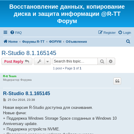
Восстановление данных, копирование
диска и защита информации @R-TT
Форум
FAQ
Register
Login
S
Home
Форумы R-TT
ФОРУМ
Объявления
e
R-Studio 8.1.165145
a
Search
Advanced s
Post Reply
r
1 post • Page
1
of
1
c
R-tt Team
h
Модератор Форума
R-Studio 8.1.165145
P
25 Oct 2016, 23:38
o
s
Новая версия R-Studio доступна для скачивания.
t
Новые фичи:
+ Поддержка Windows Storage Space созданных в Windows 10
Anniversary update.
+ Поддержка устройств NVME.