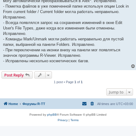
могу автоматически преобразовываться в Alex*. Исправлено.
- Пометка файлов в уже помеченной папке используя опции Look in
From current folder / Current folder могла работать неправильно.
Исправлено.
- Всегда появлялся запрос на сохранения изменений в окне Edit
User's File Types, даже когда все изменения были отменены.
Исправлено.
- Команды Mark/Unmark могли работать неправильно для пустой
папки, выбранной на панели Folders. Исправлено.
- При переключении на иконки внизу на панели мог появляться
значчок программы R-Viewer. Исправлено.
- Исправлены несколько косметических багов.
Post Reply
1 post • Page
1
of
1
Jump to
Home
Форумы R-TT
All times are
UTC+03:00
Powered by
phpBB
® Forum Software © phpBB Limited
Privacy
|
Terms