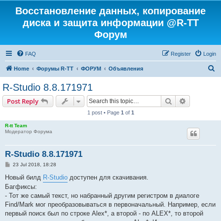
Восстановление данных, копирование
диска и защита информации @R-TT
Форум
FAQ
Register
Login
S
Home
Форумы R-TT
ФОРУМ
Объявления
e
R-Studio 8.8.171971
a
Search
Advanced s
Post Reply
r
1 post • Page
1
of
1
c
R-tt Team
h
Модератор Форума
R-Studio 8.8.171971
P
23 Jul 2018, 18:28
o
s
Новый билд
R-Studio
доступен для скачивания.
t
Багфиксы:
- Тот же самый текст, но набранный другим регистром в диалоге
Find/Mark мог преобразовываться в первоначальный. Например, если
первый поиск был по строке Alex*, а второй - по ALEX*, то второй