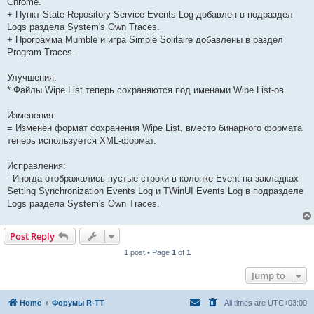
Chrome.
+ Пункт State Repository Service Events Log добавлен в подраздел
Logs раздела System's Own Traces.
+ Программа Mumble и игра Simple Solitaire добавлены в раздел
Program Traces.
Улучшения:
* Файлы Wipe List теперь сохраняются под именами Wipe List-ов.
Изменения:
= Изменён формат сохранения Wipe List, вместо бинарного формата
теперь используется XML-формат.
Исправления:
- Иногда отображались пустые строки в колонке Event на закладках
Setting Synchronization Events Log и TWinUI Events Log в подразделе
Logs раздела System's Own Traces.
Post Reply
1 post • Page
1
of
1
Jump to
Home
Форумы R-TT
All times are
UTC+03:00