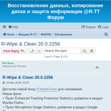
Восстановление данных, копирование
диска и защита информации @R-TT
Форум
FAQ
Register
Login
S
Home
Форумы R-TT
ФОРУМ
Объявления
e
R-Wipe & Clean 20.0.2256
a
Search
Advanced s
Post Reply
r
1 post • Page
1
of
1
c
R-tt Team
h
Модератор Форума
R-Wipe & Clean 20.0.2256
P
04 Nov 2019, 02:07
o
s
Доступен новый билд
R-Wipe&Clean
для скачивания.
t
Новые фичи:
+ Пункт Enhanced Tracking Protection Statistics добавлен в раздел
Mozilla Firefox.
+ Пункт Microphone Usage Statistics добавлен в раздел Google