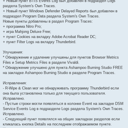
+ Новый пункт BTIS Events Log был добавлен в подраздел Logs
раздела System's Own Traces.
+ Новый пункт Windows Defender Delayed Reports был добавлен в
подраздел Program Data раздела System's Own Traces.
Новые пункты добавлены в раздел Program Traces:
+ программа Nitro Pro;
+ игра Mahjong Deluxe Free;
+ пункт Cookies на вкладку Adobe Acrobat Reader DC;
+ пункт Filter Logs на вкладку Thunderbird.
Улучшения:
* Обнаружение и удаление улучшены для пунктов Browser Metrics
Files и Setup Metrics Files в разделе Vivaldi.
* Обнаружение улучшено для пункта Ashampoo Burning Studio FREE
на закладке Ashampoo Burning Studio в разделе Program Traces.
Исправления:
- R-Wipe & Clean мог не обнаруживать программу Thunderbird если
она была установлена только для текущего пользователя.
Исправлено.
- Пустые строки могли появляться в колонке Event на закладке DSM
Service Events Log в подразделе Logs раздела System's Own Traces.
Исправлено.
- Следующий пункт появлялся на общих закладках разделов если
кликалась кнопка Details на последнем отображаемом пункте.