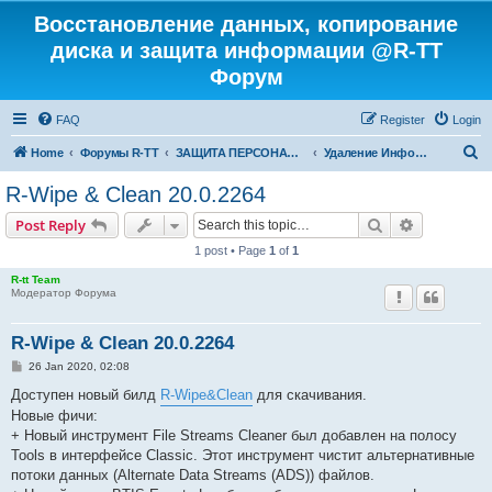
Восстановление данных, копирование
диска и защита информации @R-TT
Форум
FAQ
Register
Login
S
Home
Форумы R-TT
ЗАЩИТА ПЕРСОНАЛЬНЫХ ДАННЫХ И БЕЗОПАСНОСТЬ
Удаление Информации с Диска
e
R-Wipe & Clean 20.0.2264
a
Search
Advanced s
Post Reply
r
1 post • Page
1
of
1
c
R-tt Team
h
Модератор Форума
R-Wipe & Clean 20.0.2264
P
26 Jan 2020, 02:08
o
s
Доступен новый билд
R-Wipe&Clean
для скачивания.
t
Новые фичи:
+ Новый инструмент File Streams Cleaner был добавлен на полосу
Tools в интерфейсе Classic. Этот инструмент чистит альтернативные
потоки данных (Alternate Data Streams (ADS)) файлов.