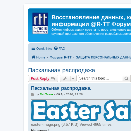
Восстановление данных, к
информации @R-TT Форум
Обмен информации и советы по восстановлению дан
функций програмного обеспечения разрабатываемог
Quick links
FAQ
Home
Форумы R-TT
ЗАЩИТА ПЕРСОНАЛЬНЫХ ДАНН
Пасхальная распродажа.
S
Post Reply
Пасхальная распродажа.
P
by
R-tt Team
»
06 Apr 2020, 22:26
o
s
t
easter-image.png (8.67 KiB) Viewed 4965 times
Началась!