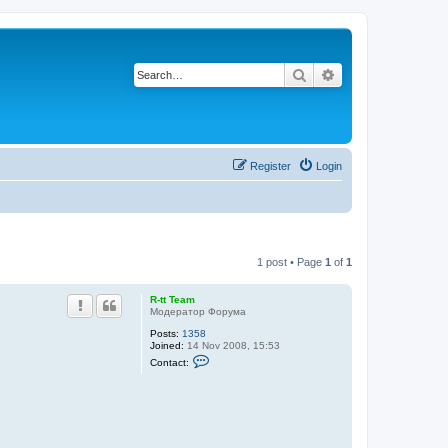
Search
Advanced search
Register
Login
1 post • Page
1
of
1
R-tt Team
Модератор Форума
Posts:
1358
Joined:
14 Nov 2008, 15:53
C
Contact:
o
n
t
a
c
t
R