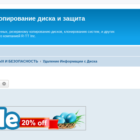
опирование диска и защита
ных, резервному копированию дисков, клонированию систем, и других
о компанией R-TT Inc.
ЫХ И БЕЗОПАСНОСТЬ
Удаление Информации с Диска
earch
Advanced search