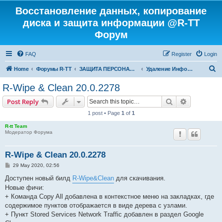
Восстановление данных, копирование
диска и защита информации @R-TT
Форум
FAQ
Register
Login
S
Home
Форумы R-TT
ЗАЩИТА ПЕРСОНАЛЬНЫХ ДАННЫХ И БЕЗОПАСНОСТЬ
Удаление Информации с Диска
e
R-Wipe & Clean 20.0.2278
a
Search
Advanced s
Post Reply
r
1 post • Page
1
of
1
c
R-tt Team
h
Модератор Форума
R-Wipe & Clean 20.0.2278
P
29 May 2020, 02:56
o
s
Доступен новый билд
R-Wipe&Clean
для скачивания.
t
Новые фичи:
+ Команда Copy All добавлена в контекстное меню на закладках, где
содержимое пунктов отображается в виде дерева с узлами.
+ Пункт Stored Services Network Traffic добавлен в раздел Google