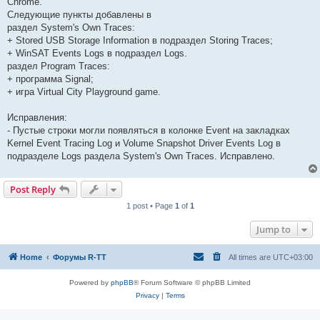
Chrome.
Следующие пункты добавлены в
раздел System's Own Traces:
+ Stored USB Storage Information в подраздел Storing Traces;
+ WinSAT Events Logs в подраздел Logs.
раздел Program Traces:
+ программа Signal;
+ игра Virtual City Playground game.
Исправления:
- Пустые строки могли появляться в колонке Event на закладках
Kernel Event Tracing Log и Volume Snapshot Driver Events Log в
подразделе Logs раздела System's Own Traces. Исправлено.
Post Reply
1 post • Page
1
of
1
Jump to
Home
Форумы R-TT
All times are
UTC+03:00
Powered by
phpBB
® Forum Software © phpBB Limited
Privacy
|
Terms