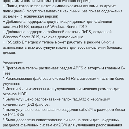
программ и самой системы. (Техническая версия)
+ Папки, которые являются символическими линками на другие
папки (цели), могут показываться как линки, без показа содержания
их целей. (Техническая версия)
+ Добавлена поддержка дедупликации данных для файловой
системы NTFS, созданной Windows Server 2019.
+ Добавлена поддержка файловой системы ReFS, созданной
Windows Server 2019, включая дедупликацию.
+ R-Studio Emergency теперь может работать в режиме 64-bit и
использовать всю доступную память для восстановления больших
дисков.
Улучшения:
* Программа теперь распознает раздел APFS с затертым главным B-
Tree.
* Распознавание файловых систем NTFS с затертыми частями было
улучшено.
* Иконки были изменены для улучшенного изменения размера для
экранов HiDPI.
* Было улучшено распознавание папок fat16/32 с небольшим
количеством (1-2) файлов.
* Было улучшено распознавание разделов ext2/3/4 с размером блока
<=1024 байт.
* Было добавлено сопоставление линков на папки для найденных
разделов файловых систем ext2/3/4 для улучшения распознавания