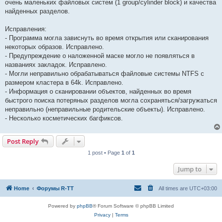
очень маленьких файловых систем (1 group/cylinder block) и качества
найденных разделов.
Исправления:
- Программа могла зависнуть во время открытия или сканирования
некоторых образов. Исправлено.
- Предупреждение о наложенной маске могло не появляться в
названиях закладок. Исправлено.
- Могли неправильно обрабатываться файловые системы NTFS с
размером кластера в 64k. Исправлено.
- Информация о сканировании объектов, найденных во время
быстрого поиска потеряных разделов могла сохраняться/загружаться
неправильно (неправильные родительские объекты). Исправлено.
- Несколько косметических багфиксов.
Post Reply
1 post • Page
1
of
1
Jump to
Home
Форумы R-TT
All times are
UTC+03:00
Powered by
phpBB
® Forum Software © phpBB Limited
Privacy
|
Terms