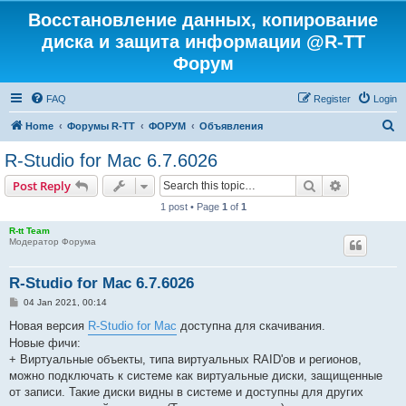
Восстановление данных, копирование
диска и защита информации @R-TT
Форум
FAQ
Register
Login
S
Home
Форумы R-TT
ФОРУМ
Объявления
e
R-Studio for Mac 6.7.6026
a
Search
Advanced s
Post Reply
r
1 post • Page
1
of
1
c
R-tt Team
h
Модератор Форума
R-Studio for Mac 6.7.6026
P
04 Jan 2021, 00:14
o
s
Новая версия
R-Studio for Mac
доступна для скачивания.
t
Новые фичи:
+ Виртуальные объекты, типа виртуальных RAID'ов и регионов,
можно подключать к системе как виртуальные диски, защищенные
от записи. Такие диски видны в системе и доступны для других