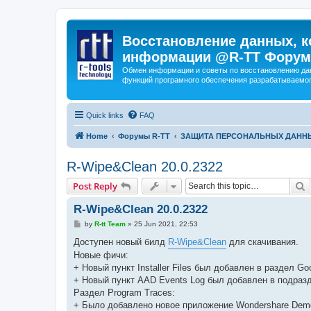
Восстановление данных, к
информации @R-TT Форум
Обмен информации и советы по восстановлению дан
функций програмного обеспечения разрабатываемог
Quick links
FAQ
Home
Форумы R-TT
ЗАЩИТА ПЕРСОНАЛЬНЫХ ДАНН
R-Wipe&Clean 20.0.2322
S
Post Reply
R-Wipe&Clean 20.0.2322
P
by
R-tt Team
»
25 Jun 2021, 22:53
o
s
Доступен новый билд
R-Wipe&Clean
для скачивания.
t
Новые фичи:
+ Новый пункт Installer Files был добавлен в раздел Go
+ Новый пункт AAD Events Log был добавлен в подразд
Раздел Program Traces:
+ Было добавлено новое приложение Wondershare Demo