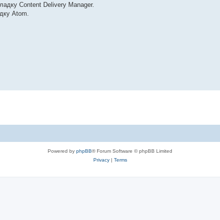
адку Content Delivery Manager.
адку Atom.
Powered by
phpBB
® Forum Software © phpBB Limited
Privacy
|
Terms