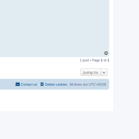
-
t
t
T
e
a
m
T
o
1 post • Page
1
of
1
p
Jump to
Contact us
Delete cookies
All times are
UTC+03:00