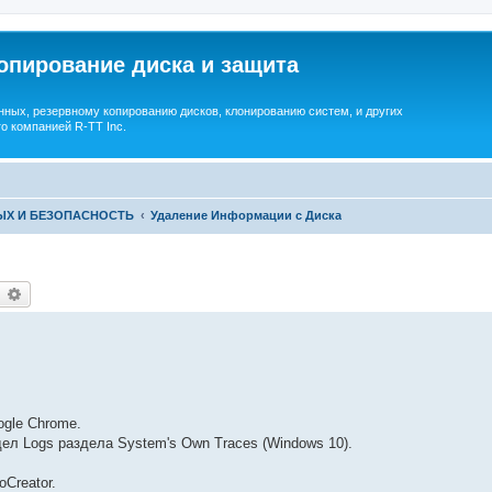
опирование диска и защита
ных, резервному копированию дисков, клонированию систем, и других
о компанией R-TT Inc.
ЫХ И БЕЗОПАСНОСТЬ
Удаление Информации с Диска
earch
Advanced search
ogle Chrome.
ел Logs раздела System's Own Traces (Windows 10).
Creator.