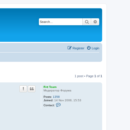
Search
Advanced search
Register
Login
1 post • Page
1
of
1
R-tt Team
Модератор Форума
Posts:
1358
Joined:
14 Nov 2008, 15:53
C
Contact:
o
n
t
a
c
t
R