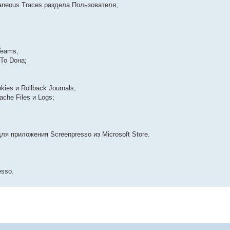
aneous Traces раздела Пользователя;
Teams;
 To Doна;
kies и Rollback Journals;
ache Files и Logs;
я приложения Screenpresso из Microsoft Store.
esso.