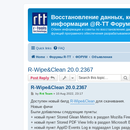
Восстановление данных, к
информации @R-TT Форум
Обмен информации и советы по восстановлению дан
функций програмного обеспечения разрабатываемог
Quick links
FAQ
Home
Форумы R-TT
ФОРУМ
Объявления
R-Wipe&Clean 20.0.2367
S
Post Reply
R-Wipe&Clean 20.0.2367
P
by
R-tt Team
»
10 Aug 2022, 23:17
o
s
Доступен новый билд
R-Wipe&Clean
для скачивания.
t
Новые фичи
Были добавлены следующие пункты:
+ новый пункт Stored Glean Metrics в раздел Mozilla Fire
+ новый пункт Stored PDF View Info в раздел Microsoft 
+ новый пункт AppID Events Log в подраздел Logs разд