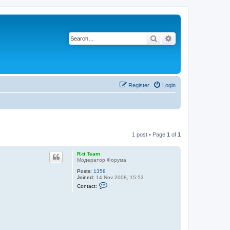
Search
Advanced search
Register
Login
1 post • Page
1
of
1
R-tt Team
Модератор Форума
Posts:
1358
Joined:
14 Nov 2008, 15:53
C
Contact:
o
n
t
a
c
t
R