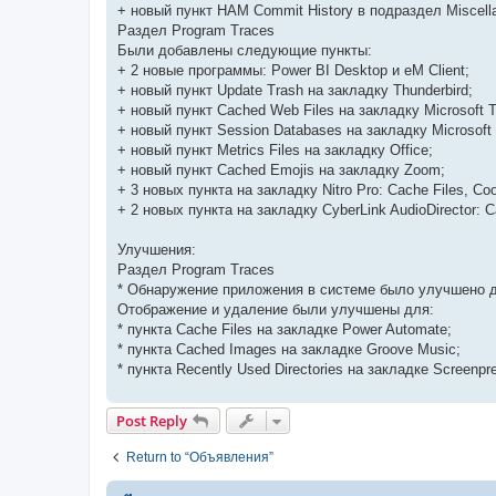
+ новый пункт HAM Commit History в подраздел Miscell
Раздел Program Traces
Были добавлены следующие пункты:
+ 2 новые программы: Power BI Desktop и eM Client;
+ новый пункт Update Trash на закладку Thunderbird;
+ новый пункт Cached Web Files на закладку Microsoft 
+ новый пункт Session Databases на закладку Microsoft
+ новый пункт Metrics Files на закладку Office;
+ новый пункт Cached Emojis на закладку Zoom;
+ 3 новых пункта на закладку Nitro Pro: Cache Files, Coo
+ 2 новых пункта на закладку CyberLink AudioDirector: C
Улучшения:
Раздел Program Traces
* Обнаружение приложения в системе было улучшено дл
Отображение и удаление были улучшены для:
* пункта Cache Files на закладке Power Automate;
* пункта Cached Images на закладке Groove Music;
* пункта Recently Used Directories на закладке Screenpr
Post Reply
Return to “Объявления”