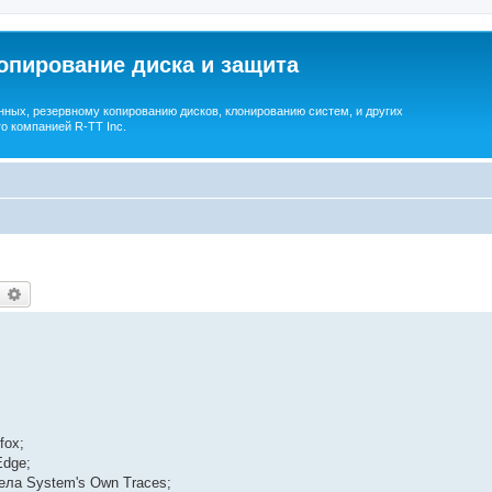
опирование диска и защита
ных, резервному копированию дисков, клонированию систем, и других
о компанией R-TT Inc.
earch
Advanced search
fox;
Edge;
ела System's Own Traces;