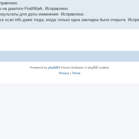
справлено.
ы на диалоге Find/Mark. Исправлено.
езультаты для даты изменения. Исправлено.
Save scan info даже тогда, когда только одна закладка была открыта. Испр
Powered by
phpBB
® Forum Software © phpBB Limited
Privacy
|
Terms