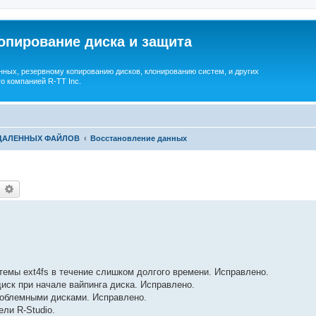
опирование диска и защита
ных, резервному копированию дисков, клонированию систем, и других
о компанией R-TT Inc.
УДАЛЕННЫХ ФАЙЛОВ
Восстановление данных
earch
Advanced search
темы ext4fs в течение слишком долгого времени. Исправлено.
иск при начале вайпинга диска. Исправлено.
роблемными дисками. Исправлено.
ели R-Studio.