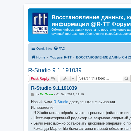
Восстановление данных, к
информации @R-TT Форум
Обмен информации и советы по восстановлению дан
функций програмного обеспечения разрабатываемог
Quick links
FAQ
Home
Форумы R-TT
ВОССТАНОВЛЕНИЕ ДАННЫХ И 
R-Studio 9.1.191039
S
Post Reply
R-Studio 9.1.191039
P
by
R-tt Team
»
01 Sep 2022, 19:10
o
s
Новый билд
R-Studio
доступен для скачивания.
t
Исправления:
- R-Studio могла обрабатывать огромные файловые сис
- Шестнадцатеричный редактор не закрывал открытый д
- Было невозможно остановить дисковые операции с п
- Команда Map of file была активна в левой области пан