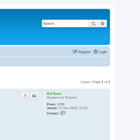
Search
Advanced search
Register
Login
1 post • Page
1
of
1
R-tt Team
Модератор Форума
Posts:
1358
Joined:
14 Nov 2008, 15:53
C
Contact:
o
n
t
a
c
t
R