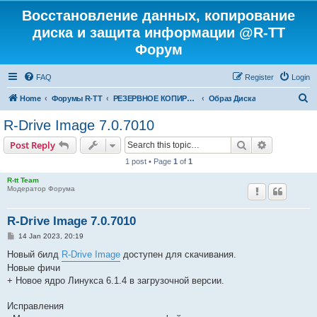
Восстановление данных, копирование
диска и защита информации @R-TT
Форум
FAQ
Register
Login
S
Home
Форумы R-TT
РЕЗЕРВНОЕ КОПИРОВАНИЕ И ВОССТАНОВЛЕНИЕ СИСТЕМ
Образ Диска
e
R-Drive Image 7.0.7010
a
Search
Advanced s
Post Reply
r
1 post • Page
1
of
1
c
R-tt Team
h
Модератор Форума
R-Drive Image 7.0.7010
P
14 Jan 2023, 20:19
o
s
Новый билд
R-Drive Image
доступен для скачивания.
t
Новые фичи
+ Новое ядро Линукса 6.1.4 в загрузочной версии.
Исправления