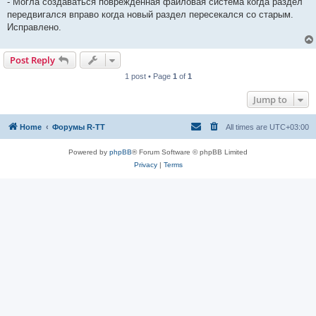
- Могла создаваться поврежденная файловая система когда раздел
передвигался вправо когда новый раздел пересекался со старым.
Исправлено.
Post Reply
1 post • Page
1
of
1
Jump to
Home
Форумы R-TT
All times are
UTC+03:00
Powered by
phpBB
® Forum Software © phpBB Limited
Privacy
|
Terms