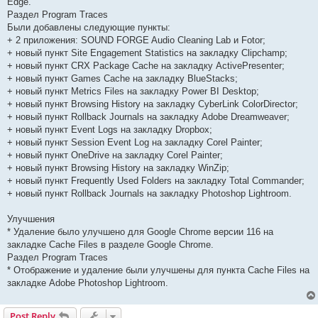
Edge.
Раздел Program Traces
Были добавлены следующие пункты:
+ 2 приложения: SOUND FORGE Audio Cleaning Lab и Fotor;
+ новый пункт Site Engagement Statistics на закладку Clipchamp;
+ новый пункт CRX Package Cache на закладку ActivePresenter;
+ новый пункт Games Cache на закладку BlueStacks;
+ новый пункт Metrics Files на закладку Power BI Desktop;
+ новый пункт Browsing History на закладку CyberLink ColorDirector;
+ новый пункт Rollback Journals на закладку Adobe Dreamweaver;
+ новый пункт Event Logs на закладку Dropbox;
+ новый пункт Session Event Log на закладку Corel Painter;
+ новый пункт OneDrive на закладку Corel Painter;
+ новый пункт Browsing History на закладку WinZip;
+ новый пункт Frequently Used Folders на закладку Total Commander;
+ новый пункт Rollback Journals на закладку Photoshop Lightroom.
Улучшения
* Удаление было улучшено для Google Chrome версии 116 на
закладке Cache Files в разделе Google Chrome.
Раздел Program Traces
* Отображение и удаление были улучшены для пункта Cache Files на
закладке Adobe Photoshop Lightroom.
Post Reply