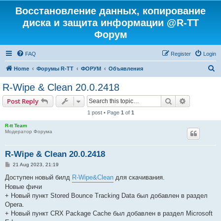
Восстановление данных, копирование
диска и защита информации @R-TT
Форум
FAQ
Register
Login
S
Home
Форумы R-TT
ФОРУМ
Объявления
e
R-Wipe & Clean 20.0.2418
a
Search
Advanced s
Post Reply
r
1 post • Page
1
of
1
c
R-tt Team
h
Модератор Форума
R-Wipe & Clean 20.0.2418
P
21 Aug 2023, 21:19
o
s
Доступен новый билд
R-Wipe&Clean
для скачивания.
t
Новые фичи
+ Новый пункт Stored Bounce Tracking Data был добавлен в раздел
Opera.
+ Новый пункт CRX Package Cache был добавлен в раздел Microsoft