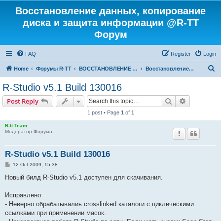
Восстановление данных, копирование
диска и защита информации @R-TT
Форум
FAQ
Register
Login
S
Home
Форумы R-TT
ВОССТАНОВЛЕНИЕ ДАННЫХ И УДАЛЕННЫХ ФАЙЛОВ
Восстановление данных
e
R-Studio v5.1 Build 130016
a
Search
Advanced s
Post Reply
r
1 post • Page
1
of
1
c
R-tt Team
h
Модератор Форума
R-Studio v5.1 Build 130016
P
12 Oct 2009, 15:38
o
s
Новый билд R-Studio v5.1 доступен для скачивания.
t
Исправлено:
- Неверно обрабатывалиь crosslinked каталоги с циклическими
ссылками при применении масок.