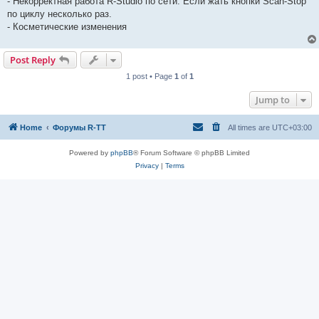
- Некорректная работа R-Studio по сети. Если жать кнопки Scan-Stop
по циклу несколько раз.
- Косметические изменения
Post Reply
1 post • Page
1
of
1
Jump to
Home
Форумы R-TT
All times are
UTC+03:00
Powered by
phpBB
® Forum Software © phpBB Limited
Privacy
|
Terms