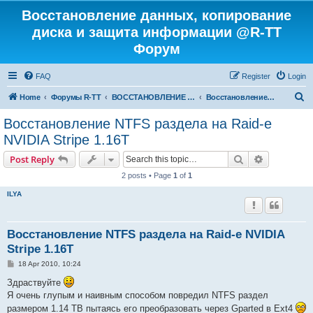
Восстановление данных, копирование
диска и защита информации @R-TT
Форум
FAQ
Register
Login
S
Home
Форумы R-TT
ВОССТАНОВЛЕНИЕ ДАННЫХ И УДАЛЕННЫХ ФАЙЛОВ
Восстановление RAID
e
Восстановление NTFS раздела на Raid-е
a
NVIDIA Stripe 1.16Т
r
Search
Advanced s
Post Reply
c
2 posts • Page
1
of
1
h
ILYA
Восстановление NTFS раздела на Raid-е NVIDIA
Stripe 1.16Т
P
18 Apr 2010, 10:24
o
s
Здраствуйте
t
Я очень глупым и наивным способом повредил NTFS раздел
размером 1.14 TB пытаясь его преобразовать через Gparted в Ext4