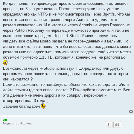
Когда я понял что происходит просто форматирование, я остановил
процесс, но было уже поздно. После перезагрузки Linux уже не
определял его как NTFS и не мог смонтировать через 3g-ntfs. Что бы
попытаться восстановить раздел через Acronis, я удалил этот
раздел окончательно. И в итоге не через Acronis не через Paragon не
через Patiton Recovery ни через ещё множество программ, я так и не
смог восстановить роздел. Через R-Studio У меня получилось
увидеть все файлы моего раздела не повреждёнными и целыми. Но
дело в том что, я так понял, что бы восстановить все данные с моего
раздела мне понадобиться, помимо этого раздела, ещё чистое место
объёмом примерно 1.13 ТБ, которым я, конечно же, не распологаю
Возможно ли через R-Studio используя HEX-редактор или другую
программу восстановить не только данные, но и раздел, на котором
они находятся ?
Если это возможно, то пожайлуста объясните как это сделать и/или
дайте ссылки где это описсывается ? Пожалуйста помогите мне. Все
эти данные мне очень дороги я их собирал, перебирал и
отсортировывал 3 года:(
Заранее благодарен
Alt
Модератор Форума