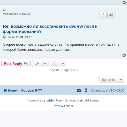
Alt
Модератор Форума
Re: возможно ли восстановить dvd-rw после
форматирования?
P
14 Jul 2010, 19:16
o
s
Скорее всего, нет в вашем случае. По крайней мере, в той части, в
t
которой были записаны новые данные.
Post Reply
2 posts • Page
1
of
1
Jump to
Home
Форумы R-TT
All times are
UTC+03:00
Powered by
phpBB
® Forum Software © phpBB Limited
Privacy
|
Terms