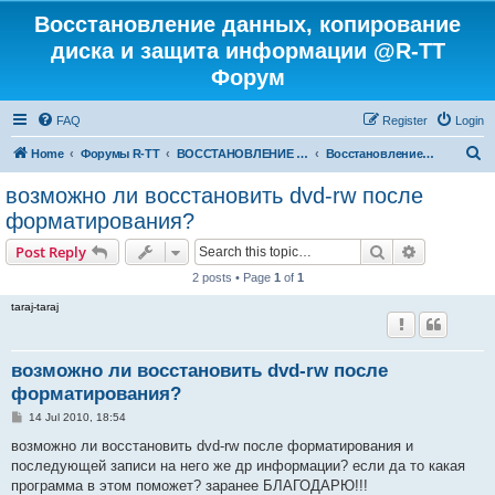
Восстановление данных, копирование
диска и защита информации @R-TT
Форум
FAQ
Register
Login
S
Home
Форумы R-TT
ВОССТАНОВЛЕНИЕ ДАННЫХ И УДАЛЕННЫХ ФАЙЛОВ
Восстановление данных
e
возможно ли восстановить dvd-rw после
a
форматирования?
r
Search
Advanced s
Post Reply
c
2 posts • Page
1
of
1
h
taraj-taraj
возможно ли восстановить dvd-rw после
форматирования?
P
14 Jul 2010, 18:54
o
s
возможно ли восстановить dvd-rw после форматирования и
t
последующей записи на него же др информации? если да то какая
программа в этом поможет? заранее БЛАГОДАРЮ!!!