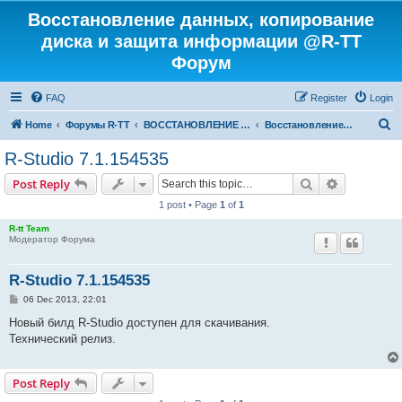
Восстановление данных, копирование
диска и защита информации @R-TT
Форум
FAQ
Register
Login
S
Home
Форумы R-TT
ВОССТАНОВЛЕНИЕ ДАННЫХ И УДАЛЕННЫХ ФАЙЛОВ
Восстановление данных
e
R-Studio 7.1.154535
a
Search
Advanced s
Post Reply
r
1 post • Page
1
of
1
c
R-tt Team
h
Модератор Форума
R-Studio 7.1.154535
P
06 Dec 2013, 22:01
o
s
Новый билд R-Studio доступен для скачивания.
t
Технический релиз.
Post Reply