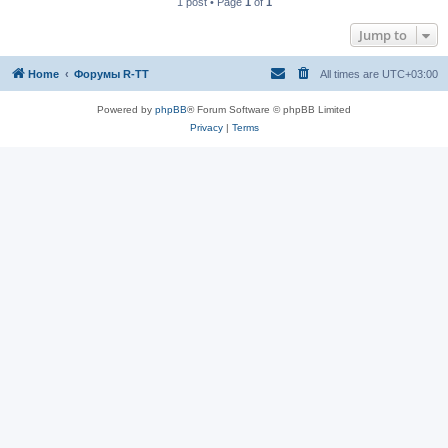
1 post • Page
1
of
1
Jump to
Home
Форумы R-TT
All times are
UTC+03:00
Powered by
phpBB
® Forum Software © phpBB Limited
Privacy
|
Terms