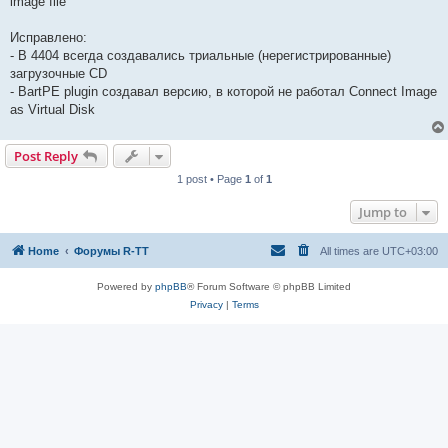
image file
Исправлено:
- В 4404 всегда создавались триальные (нерегистрированные)
загрузочные CD
- BartPE plugin создавал версию, в которой не работал Connect Image
as Virtual Disk
Post Reply
1 post • Page
1
of
1
Jump to
Home
Форумы R-TT
All times are
UTC+03:00
Powered by
phpBB
® Forum Software © phpBB Limited
Privacy
|
Terms