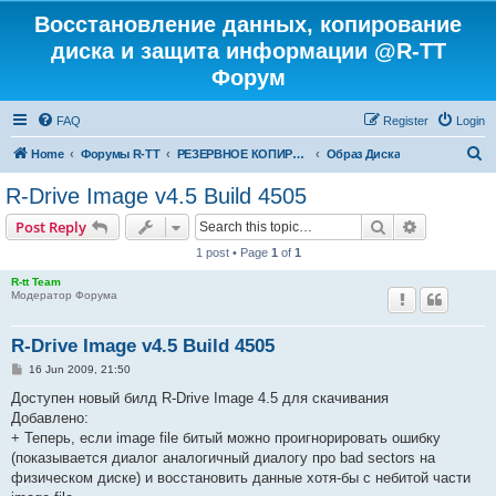
Восстановление данных, копирование
диска и защита информации @R-TT
Форум
FAQ
Register
Login
S
Home
Форумы R-TT
РЕЗЕРВНОЕ КОПИРОВАНИЕ И ВОССТАНОВЛЕНИЕ СИСТЕМ
Образ Диска
e
R-Drive Image v4.5 Build 4505
a
Search
Advanced s
Post Reply
r
1 post • Page
1
of
1
c
R-tt Team
h
Модератор Форума
R-Drive Image v4.5 Build 4505
P
16 Jun 2009, 21:50
o
s
Доступен новый билд R-Drive Image 4.5 для скачивания
t
Добавлено:
+ Теперь, если image file битый можно проигнорировать ошибку
(показывается диалог аналогичный диалогу про bad sectors на
физическом диске) и восстановить данные хотя-бы с небитой части