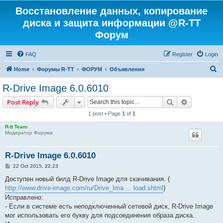
Восстановление данных, копирование
диска и защита информации @R-TT
Форум
FAQ
Register
Login
S
Home
Форумы R-TT
ФОРУМ
Объявления
e
R-Drive Image 6.0.6010
a
Search
Advanced s
Post Reply
r
1 post • Page
1
of
1
c
R-tt Team
h
Модератор Форума
R-Drive Image 6.0.6010
P
22 Oct 2015, 22:23
o
s
Доступен новый билд R-Drive Image для скачивания. (
t
http://www.drive-image.com/ru/Drive_Ima ... load.shtml
)
Исправлено:
- Если в системе есть неподключенный сетевой диск, R-Drive Image
мог использовать его букву для подсоединения образа диска.