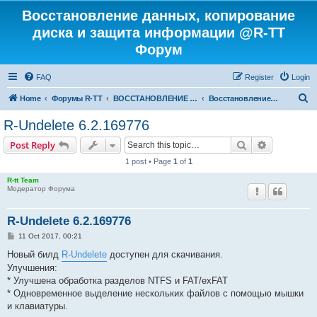
Восстановление данных, копирование
диска и защита информации @R-TT
Форум
FAQ
Register
Login
S
Home
Форумы R-TT
ВОССТАНОВЛЕНИЕ ДАННЫХ И УДАЛЕННЫХ ФАЙЛОВ
Восстановление Удаленных Файлов
e
R-Undelete 6.2.169776
a
Search
Advanced s
Post Reply
r
1 post • Page
1
of
1
c
R-tt Team
h
Модератор Форума
R-Undelete 6.2.169776
P
11 Oct 2017, 00:21
o
s
Новый билд
R-Undelete
доступен для скачивания.
t
Улучшения:
* Улучшена обработка разделов NTFS и FAT/exFAT
* Одновременное выделение нескольких файлов с помощью мышки
и клавиатуры.