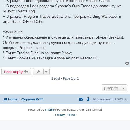
+ В раздел Firefox добавлен пункт WebRender Shader Cache.
+ В подраздел Logs раздела System's Own Traces добавлен пункт
NCrypt Events Log.
+ В раздел Program Traces добавлены программа Bing Wallpaper и
игра Stand O'Food City.
Улучшения:
* Улучшено обнаружение в системе для программы Skype (desktop).
Отображение и удаление улучшены для следующих пунктов в
разделе Program Traces:
* Пункт Tracing Files на закладке Xbox;
* Пункт Cookies на закладке Adobe Acrobat Reader DC.
Post Reply
1 post • Page
1
of
1
Jump to
Home
Форумы R-TT
All times are
UTC+03:00
Powered by
phpBB
® Forum Software © phpBB Limited
Privacy
|
Terms