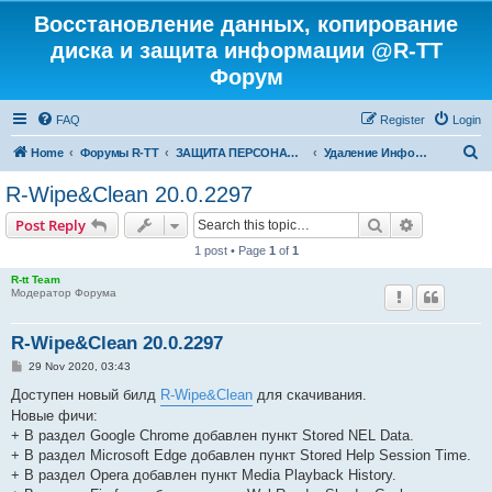
Восстановление данных, копирование
диска и защита информации @R-TT
Форум
FAQ
Register
Login
S
Home
Форумы R-TT
ЗАЩИТА ПЕРСОНАЛЬНЫХ ДАННЫХ И БЕЗОПАСНОСТЬ
Удаление Информации с Диска
e
R-Wipe&Clean 20.0.2297
a
Search
Advanced s
Post Reply
r
1 post • Page
1
of
1
c
R-tt Team
h
Модератор Форума
R-Wipe&Clean 20.0.2297
P
29 Nov 2020, 03:43
o
s
Доступен новый билд
R-Wipe&Clean
для скачивания.
t
Новые фичи:
+ В раздел Google Chrome добавлен пункт Stored NEL Data.
+ В раздел Microsoft Edge добавлен пункт Stored Help Session Time.
+ В раздел Opera добавлен пункт Media Playback History.