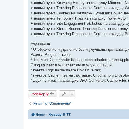
+ новый пункт Browsing History на закладку Microsoft N
+ новый пункт Tracking Relationship Data на закладку We
+ новый пункт Cookies на закладку CyberLink PowerDirec
+ новый пункт Temporary Files на закладку Power Autom
+ новый пункт Site Engagement Statistics на закладку Cy
+ новый пункт Stored Bounce Tracking Data на закладку 
+ новый пункт Tracking Relationship Data на закладку P
Улучшения
* Отображение и удаление были улучшены для закладки 
Раздел Program Traces
* The Multi Commander tab has been adapted for the applic
Отображение и удаление были улучшены для:
* пункта Logs на закладке Box Drive tab;
* пунктов Cache Files на закладках Clipchamp и BlueSta
* двух пунктов на закладке DivX Converter: Cache Files и
Post Reply
Return to “Объявления”
Home
Форумы R-TT