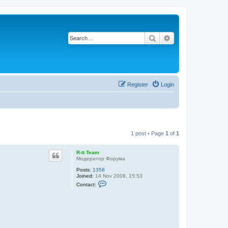
Search
Advanced search
Register
Login
1 post • Page
1
of
1
R-tt Team
Модератор Форума
Posts:
1358
Joined:
14 Nov 2008, 15:53
C
Contact:
o
n
t
a
c
t
R