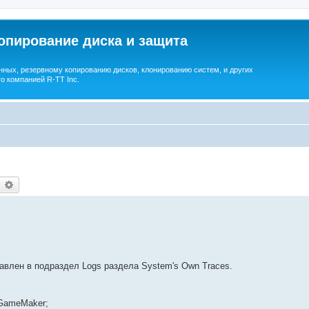
опирование диска и защита
ных, резервному копированию дисков, клонированию систем, и других
о компанией R-TT Inc.
earch
Advanced search
авлен в подраздел Logs раздела System's Own Traces.
 GameMaker;