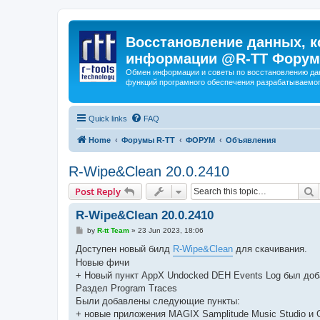
Восстановление данных, к
информации @R-TT Форум
Обмен информации и советы по восстановлению дан
функций програмного обеспечения разрабатываемог
Quick links
FAQ
Home
Форумы R-TT
ФОРУМ
Объявления
R-Wipe&Clean 20.0.2410
S
Post Reply
R-Wipe&Clean 20.0.2410
P
by
R-tt Team
»
23 Jun 2023, 18:06
o
s
Доступен новый билд
R-Wipe&Clean
для скачивания.
t
Новые фичи
+ Новый пункт AppX Undocked DEH Events Log был доб
Раздел Program Traces
Были добавлены следующие пункты:
+ новые приложения MAGIX Samplitude Music Studio и