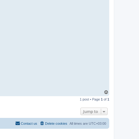
-
t
t
T
e
a
m
T
o
1 post • Page
1
of
1
p
Jump to
Contact us
Delete cookies
All times are
UTC+03:00