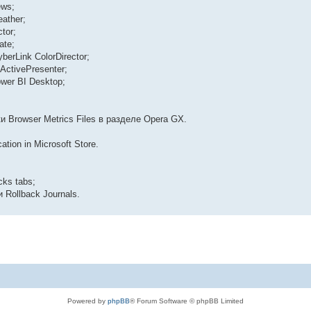
ews;
ather;
tor;
ate;
berLink ColorDirector;
ActivePresenter;
ower BI Desktop;
Browser Metrics Files в разделе Opera GX.
ation in Microsoft Store.
cks tabs;
 Rollback Journals.
Powered by
phpBB
® Forum Software © phpBB Limited