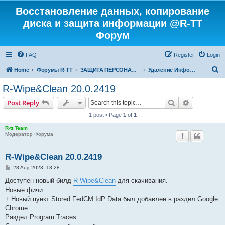
Восстановление данных, копирование
диска и защита информации @R-TT
Форум
FAQ
Register
Login
S
Home
Форумы R-TT
ЗАЩИТА ПЕРСОНАЛЬНЫХ ДАННЫХ И БЕЗОПАСНОСТЬ
Удаление Информации с Диска
e
R-Wipe&Clean 20.0.2419
a
Search
Advanced s
Post Reply
r
1 post • Page
1
of
1
c
R-tt Team
h
Модератор Форума
R-Wipe&Clean 20.0.2419
P
28 Aug 2023, 18:28
o
s
Доступен новый билд
R-Wipe&Clean
для скачивания.
t
Новые фичи
+ Новый пункт Stored FedCM IdP Data был добавлен в раздел Google
Chrome.
Раздел Program Traces