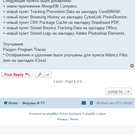
Следующие пункты были добавлены:
+ новое приложение MongoDB Compass;
+ новый пункт Tracking Prevention Data на закладку CorelDRAW;
+ новый пункт Browsing History на закладку CyberLink PhotoDirector;
+ новый пункт CRX Package Cache на закладку Drawboard PDF;
+ новый пункт Stored Bounce Tracking Data на закладку Office;
+ новый пункт Stored Logs на закладку Adobe Photoshop Elements.
Улучшения
Раздел Program Traces
* Отображение и удаление были улучшены для пункта Metrics Files
item на закладке iCloud.
Post Reply
1 post • Page
1
of
1
Jump to
Home
Форумы R-TT
All times are
UTC+03:00
Powered by
phpBB
® Forum Software © phpBB Limited
Privacy
|
Terms