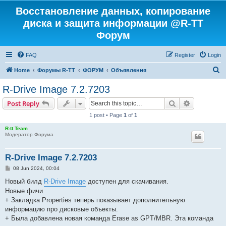
Восстановление данных, копирование
диска и защита информации @R-TT
Форум
FAQ
Register
Login
S
Home
Форумы R-TT
ФОРУМ
Объявления
e
R-Drive Image 7.2.7203
a
Search
Advanced s
Post Reply
r
1 post • Page
1
of
1
c
R-tt Team
h
Модератор Форума
R-Drive Image 7.2.7203
P
08 Jun 2024, 00:04
o
s
Новый билд
R-Drive Image
доступен для скачивания.
t
Новые фичи
+ Закладка Properties теперь показывает дополнительную
информацию про дисковые объекты.
+ Была добавлена новая команда Erase as GPT/MBR. Эта команда