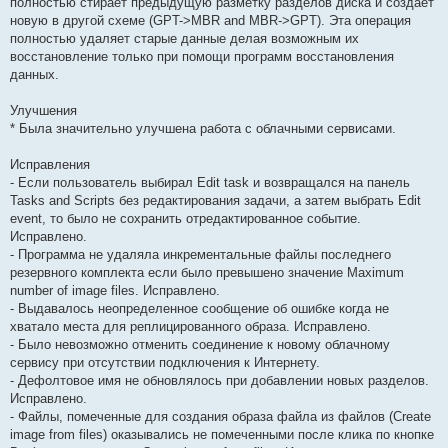
полностью стирает предыдущую разметку разделов диска и создает
новую в другой схеме (GPT->MBR and MBR->GPT). Эта операция
полностью удаляет старые данные делая возможным их
восстановление только при помощи программ восстановления
данных.
Улучшения
* Была значительно улучшена работа с облачными сервисами.
Исправления
- Если пользователь выбирал Edit task и возвращался на панель
Tasks and Scripts без редактирования задачи, а затем выбрать Edit
event, то было не сохранить отредактированное событие.
Исправлено.
- Программа не удаляла инкрементальные файлы последнего
резервного комплекта если было превышено значение Maximum
number of image files. Исправлено.
- Выдавалось неопределенное сообщение об ошибке когда не
хватало места для реплицированного образа. Исправлено.
- Было невозможно отменить соединение к новому облачному
сервису при отсутствии подключения к Интернету.
- Дефолтовое имя не обновлялось при добавлении новых разделов.
Исправлено.
- Файлы, помеченные для создания образа файла из файлов (Create
image from files) оказывались не помеченными после клика по кнопке