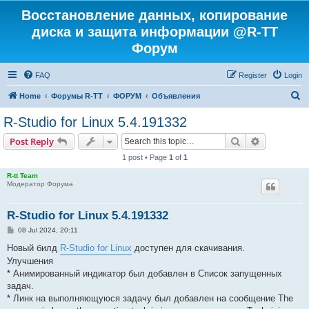
Восстановление данных, копирование
диска и защита информации @R-TT
Форум
FAQ
Register
Login
S
Home
Форумы R-TT
ФОРУМ
Объявления
e
R-Studio for Linux 5.4.191332
a
Search
Advanced s
Post Reply
r
1 post • Page
1
of
1
c
R-tt Team
h
Модератор Форума
R-Studio for Linux 5.4.191332
P
08 Jul 2024, 20:11
o
s
Новый билд
R-Studio for Linux
доступен для скачивания.
t
Улучшения
* Анимированный индикатор был добавлен в Список запущенных
задач.
* Линк на выполняющуюся задачу был добавлен на сообщение The