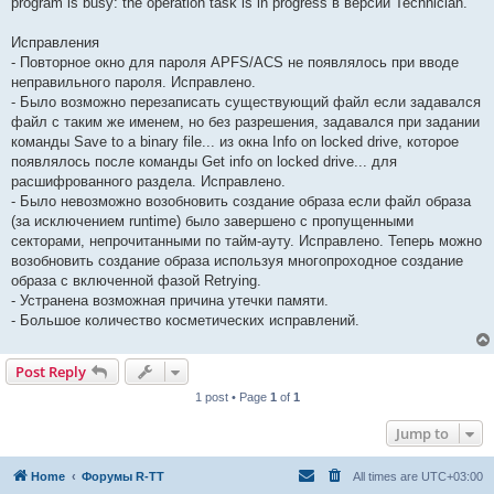
program is busy: the operation task is in progress в версии Technician.
Исправления
- Повторное окно для пароля APFS/ACS не появлялось при вводе
неправильного пароля. Исправлено.
- Было возможно перезаписать существующий файл если задавался
файл с таким же именем, но без разрешения, задавался при задании
команды Save to a binary file... из окна Info on locked drive, которое
появлялось после команды Get info on locked drive... для
расшифрованного раздела. Исправлено.
- Было невозможно возобновить создание образа если файл образа
(за исключением runtime) было завершено с пропущенными
секторами, непрочитанными по тайм-ауту. Исправлено. Теперь можно
возобновить создание образа используя многопроходное создание
образа с включенной фазой Retrying.
- Устранена возможная причина утечки памяти.
- Большое количество косметических исправлений.
Post Reply
1 post • Page
1
of
1
Jump to
Home
Форумы R-TT
All times are
UTC+03:00