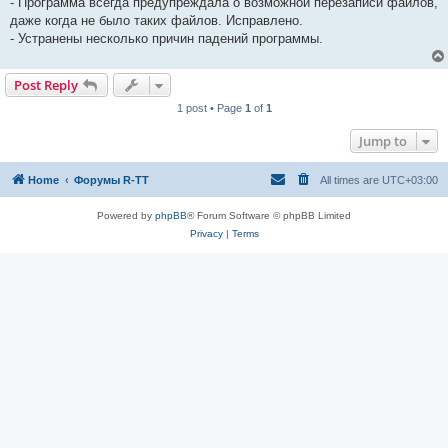
- Программа всегда предупреждала о возможной перезаписи файлов,
даже когда не было таких файлов. Исправлено.
- Устранены несколько причин падений программы.
Post Reply
1 post • Page
1
of
1
Jump to
Home
Форумы R-TT
All times are
UTC+03:00
Powered by
phpBB
® Forum Software © phpBB Limited
Privacy
|
Terms