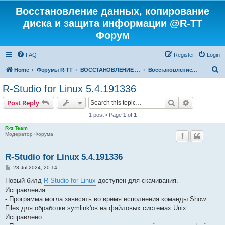
Восстановление данных, копирование
диска и защита информации @R-TT
Форум
FAQ
Register
Login
S
Home
Форумы R-TT
ВОССТАНОВЛЕНИЕ ДАННЫХ И УДАЛЕННЫХ ФАЙЛОВ
Восстановление данных
e
R-Studio for Linux 5.4.191336
a
Search
Advanced s
Post Reply
r
1 post • Page
1
of
1
c
R-tt Team
h
Модератор Форума
R-Studio for Linux 5.4.191336
P
23 Jul 2024, 20:14
o
s
Новый билд
R-Studio for Linux
доступен для скачивания.
t
Исправления
- Программа могла зависать во время исполнения команды Show
Files для обработки symlink'ов на файловых системах Unix.
Исправлено.