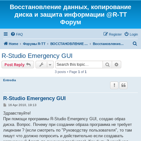
Восстановление данных, копирование
диска и защита информации @R-TT
Форум
FAQ
Register
Login
S
Home
Форумы R-TT
ВОССТАНОВЛЕНИЕ ДАННЫХ И УДАЛЕННЫХ ФАЙЛОВ
Восстановление данных
e
R-Studio Emergency GUI
a
Search
Advanced s
Post Reply
r
3 posts • Page
1
of
1
c
Entredia
h
R-Studio Emergency GUI
P
16 Apr 2010, 19:13
o
s
Здравствуйте!
t
При помощи программы R-Studio Emergency GUI, создаю образ
диска. Вопрос. Почему при создании образа программа не требует
лицензии ? (если смотреть по "Руководству пользователя", то там
пишут что должно попросить и действительно если создавать