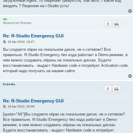
загрузочный Agent, то лицензия требуется). Как быть ? какой код
вводить ? Лицензия на r-Studio усть!
Alt
Модератор Форума
Re: R-Studio Emergency GUI
P
16 Apr 2010, 19:27
o
s
Вы создаете образ на локальном диске, не н сетевом? Все
t
правильно. R-Studio Emergency без кода работает в Demo-режиме, в
нем можно создавать образы на локальных дисках. Будете
восстанавливать - выдаст Hardware code и потребует Activation code,
который надо получать на нашем сайте.
Entredia
Re: R-Studio Emergency GUI
P
16 Apr 2010, 20:09
o
s
[quote="Alt"]Вы создаете образ на локальном диске, не н сетевом?
t
Все правильно. R-Studio Emergency без кода работает в Demo-
режиме, в нем можно создавать образы на локальных дисках.
Будете восстанавливать - выдаст Hardware code и потребует